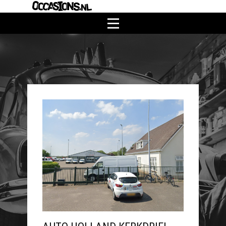
Home
Partner worden?
Brandstofsoorten
Personenauto voertuigtypen
Nieuws