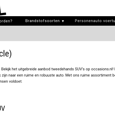
Brandstofsoorten
Personenauto voertu
orden?
cle)
 Bekijk het uitgebreide aanbod tweedehands SUV’s op occasions.nl! E
 zijn naar een ruime en robuuste auto. Met ons ruime assortiment be
nsen voldoet.
UV