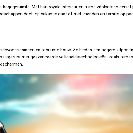
ra bagageruimte. Met hun royale interieur en ruime zitplaatsen geni
nu boodschappen doet, op vakantie gaat of met vrienden en familie op 
eidsvoorzieningen en robuuste bouw. Ze bieden een hogere zitpositie
’s uitgerust met geavanceerde veiligheidstechnologieën, zoals remass
 beschermen.